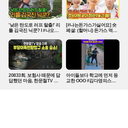
'낮은 탄도로 러프 탈출!' 리
[#나는돈가스가싫어요] 숏
틀 김국진 닉쿤? I #나오늘
페셜: (할머니) 돈가스 먹으
라베했어 EP.9-2
러 가자~!! 눈빛만 봐도 알
수 있자나 너 내 도도동지가
돼랏!🌶️😭 #ThePorkCutlet
MBC240706방송
20833회. 보험사 때문에 답
아이들보다 학교에 먼저 등
답했던 마음, 한문철TV 덕
교한 OOO #김다영의스플
분에 다 해결됐습니다!
래시 #스브스프리미엄 #sh
orts