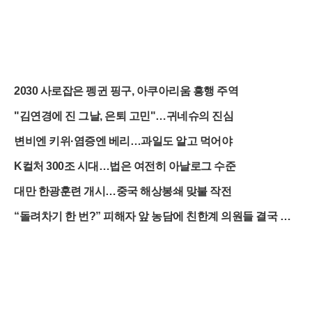
2030 사로잡은 펭귄 핑구, 아쿠아리움 흥행 주역
"김연경에 진 그날, 은퇴 고민"…귀네슈의 진심
변비엔 키위·염증엔 베리…과일도 알고 먹어야
K컬처 300조 시대…법은 여전히 아날로그 수준
대만 한광훈련 개시…중국 해상봉쇄 맞불 작전
“돌려차기 한 번?” 피해자 앞 농담에 친한계 의원들 결국 사
과