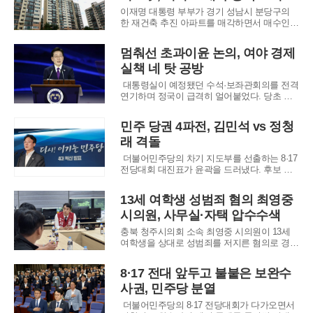
등이 돌이킬 수 없는 강을 건너는 모양새다
이재명 대통령 부부가 경기 성남시 분당구의
한 재건축 추진 아파트를 매각하면서 매수인
측에 17억 원대 근저당권을 설정한 사실이 확
인돼 정치권과 부동산 시장에서 논란이 일고
멈춰선 초과이윤 논의, 여야 경제
있다. 이는 매매대금 29억 원 가운데 상당액을
실책 네 탓 공방
매도인이 담보 형태로 남겨둔 셈이어서, 고가
주택 대출 규제를 사실상 피해 간 거래 방식 아
대통령실이 예정됐던 수석·보좌관회의를 전격
연기하며 정국이 급격히 얼어붙었다. 당초 이
번 회의에서는 기업의 초과이윤을 사회적으로
재분배하는 민감한 경제 현안이 논의될 것으로
민주 당권 4파전, 김민석 vs 정청
알려졌으나, 대통령실은 추가적인 숙의가 필요
래 격돌
하다는 이유로 일정을 미뤘다. 이를 두고 정치
권 안팎에서는 최근 국내 증시의 급락세와 맞
더불어민주당의 차기 지도부를 선출하는 8·17
물려 정
전당대회 대진표가 윤곽을 드러냈다. 후보 등
록 첫날인 16일, 김민석·정청래·송영길·고민정
의원이 차례로 당대표 후보 등록을 마치며 본
13세 여학생 성범죄 혐의 최영중
격적인 당권 레이스의 막을 올렸다. 이번 경선
시의원, 사무실·자택 압수수색
은 차기 총선을 진두지휘할 리더십을 뽑는 자
리인 만큼, 주자들은 등록 직후부터 각자의
충북 청주시의회 소속 최영중 시의원이 13세
여학생을 상대로 성범죄를 저지른 혐의로 경찰
수사를 받고 있다. 경찰은 최 시의원이 미성년
자와 부적절한 관계를 맺고, 성착취물을 요구
8·17 전대 앞두고 불붙은 보완수
하거나 제작에 관여한 정황을 확인하기 위해
사권, 민주당 분열
강제수사에 나섰다.청주청원경찰서는 지난 15
일 오전 청주시의회 내 최 시의원 사무실과 지
더불어민주당의 8·17 전당대회가 다가오면서
역구 사무실,