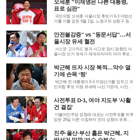
오세훈 "이재명은 나쁜 대통령,
위한 지원론과 야권 심판을 전면에 내세웠고,
표로 심판"
국민의힘은 거대 여당의 독주를 막기 위한 견
제론과 인물론으로 맞불을 놓았다. 서울시장
국민의힘 오세훈 서울시장 후보가 6·3 지방선
선거
거를 이틀 앞둔 6월 1일, 노원구와 성동구 등
서울 주요 지역을 돌며 현 정부와 경쟁 후보를
향한 파상공세를 펼쳤다. 오 후보는 이날 유세
안전불감증" vs "동문서답"…서
에서 이재명 대통령을 국민을 편 가르기 하는
울시장 유세 혈전
나쁜 대통령으로 규정하며, 이번 선거를 통해
독주하는 정권을 겸손하게 만들어야 한다
서소문 고가차도 붕괴 사고로 잠시 멈췄던 서
울시장 선거 유세가 재개되자마자 여야 후보
간의 날 선 공방이 불을 뿜었다. 더불어민주당
정원오 후보와 국민의힘 오세훈 후보는 29일
박근혜 뜨자 시장 북적…악수 열
각각 강북과 서대문 일대를 누비며 중단됐던
기에 손목 ‘찡’
선거 운동을 이어갔다. 하지만 사고 수습의 슬
픔이 가시기도 전에 양측은 서로의 아픈 곳을
박근혜 전 대통령이 6·3 지방선거를 앞두고 국
파
민의힘 후보 지원 유세에 나선 가운데, 시민들
과 악수를 이어가다 손목 통증을 호소하는 듯
한 모습이 포착됐다.박 전 대통령은 27일 경남
사전투표 D-1, 여야 지도부 '사활
진주시 중앙시장을 찾아 박완수 경남지사 후보
건 결집'
와 한경호 진주시장 후보 등 국민의힘 후보들
에 대한 지지를 당부했다. 이날 시장 일대에
더불어민주당 정청래 대표는 사전투표를 하루
앞둔 28일 이른 아침부터 친야 성향의 유튜브
방송에 출연해 지지층의 투표 참여를 강력히
호소했다. 정 대표는 이번 지방선거를 이재명
진주·울산·부산 훑은 박근혜, 지
대통령의 국정 동력을 확보하기 위한 결정적인
분수령으로 규정하며, 정부의 안정적인 운영을