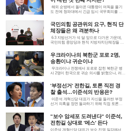
이 내린 첫 번째 지시는?
히 자본시장의 신뢰를 저해하는 불법행위는 근
해외 순방에서 돌아온 대통령이 여독을 풀기
절 대
도 전에 청와대에서 긴급 임시 국무회의를 소
집했다. 중동에서 발발한 전쟁이 국내 경제와
안보에 미칠 파장을 최소화하기 위해 범정부
국민의힘 공관위의 요구, 현직 단
차원의 총력 대응 태세 구축을 직접 지시하기
체장들은 왜 격분하나
위해서다. 이례적으로 열린 이날 회의에서는
위기 상황을 틈탄 시장 교란 행위에 대한 무관
6·3 지방선거가 석 달 앞으로 다가온 가운데,
용 원칙
국민의힘 중앙당과 현직 지방자치단체장들 사
이에 전선이 형성되고 있다. 중앙당 공천관리
위원회가 현직 프리미엄을 포기하고 배수진을
우크라이나의 북한군 포로 2명,
치라는 요구를 내놨지만, 현장에서는 현실과
송환이냐 귀순이냐
동떨어진 ‘탁상공론’이라는 반발이 터져 나오
며 공천 국면 초반부터 내부 갈등이 고조되는
우크라이나 전쟁에서 포로로 잡힌 북한군 병
양상이
사 2명이 한국으로 귀순 의사를 밝혔으나, 러시
아의 포로 교환 명단에 포함되어 북송될 위기
에 처한 것으로 드러났다. 이 사실은 최근 우크
'부정선거' 전한길, 토론 직전 경
라이나를 방문하고 돌아온 국회 국방위원회 소
찰 출석…이준석의 반응은?
속 유용원 의원을 통해 확인되었다. 유 의원은
우크라이나 측 관계자와의 면담을 통해 이 같
이준석 개혁신당 대표가 자신을 둘러싼 부정
은
선거 의혹을 정면 돌파하기 위해 직접 토론에
나선다. 이 대표는 27일 오후 6시, 보수 유튜버
전한길 씨 측과 부정선거 음모론을 주제로 ‘무
"보수 암세포 도려낸다" 이준석,
제한 토론’을 벌인다. 토론은 유튜브 채널 ‘펜앤
전한길 상대로 '메스' 든다
마이크’를 통해 생중계될 예정이다.이번 토론
은 이 대표 혼자, 그리고 전 씨를 포
이준석 개혁신당 대표가 보수 진영 일각에서