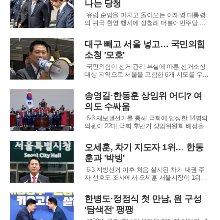
나는 당청
관을 거치며 엘리트 코스를 밟아온 인물로, 이
준석 대표를 정치적 롤모델로 꼽으며 화
유럽 순방을 마치고 돌아오는 이재명 대통령
의 귀국 환영 행사에 정청래 더불어민주당 대
표와 김민석 국무총리가 동반 참석하기로 확정
됐다. 청와대는 이 대통령의 귀국을 하루 앞둔
대구 빼고 서울 넣고… 국민의힘
17일 오후, 정부 인사와 당 지도부가 대거 참석
소청 '모호'
하는 공식 환영 행사 계획을 발표했다. 차기 전
당대회를 앞두고 이른바 '명청 갈등'으로 불
국민의힘이 선거 관리 부실에 따른 선거소청
대상 지역으로 서울을 포함한 6개 시도를 우선
선정했으나, 그 기준이 모호하다는 당내외 비
판에 직면했다. 정점식 원내대표는 16일 원내
송영길·한동훈 상임위 어디? 여
대책회의에서 국민의 참정권이 현저하게 훼손
의도 수싸움
된 지역을 최우선 가치로 삼았다고 강조하며
정치적 유불리를 배제했다고 밝혔다. 하지만
6·3 재보궐선거를 통해 국회에 입성한 14명의
실제 투
의원이 22대 국회 후반기 상임위원회 배정을
앞두고 치열한 눈치 싸움에 돌입했다. 이번 재
보선은 중량급 인사들이 대거 합류하며 '미니
오세훈, 차기 지도자 1위… 한동
총선'급으로 치러진 만큼, 이들이 어떤 상임위
훈과 '박빙'
에서 활동하느냐에 따라 국회 운영의 지형도가
완전히 달라질 전망이다. 당선인들 대다수
6·3 지방선거 이후 처음 실시된 차기 대권 주
자 선호도 조사에서 오세훈 서울시장이 1위를
차지하며 정국 주도권을 쥐게 됐다. 여론조사
전문기관 한국갤럽이 지난 9일부터 사흘간 실
한병도·정점식 첫 만남, 원 구성
시한 조사에 따르면, 향후 우리나라를 이끌어
'탐색전' 팽팽
갈 정치 지도자로 오 시장을 꼽은 응답자가 9%
로 가장 많았다. 이번 조사는 특정 후보를