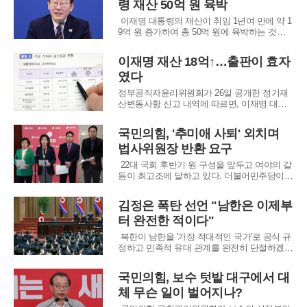
령 재산 50억 원 육박
앞두고 논란을 증폭시키고 있다는 우려가 나온
다.친명계 인사들 사이에서도 비판이 이어졌
이재명 대통령의 재산이 취임 1년여 만에 약 1
다. 민주당 김
9억 원 증가하여 총 50억 원에 육박하는 것으
로 신고되었다. 정부공직자윤리위원회가 26일
공개한 자료에 따르면, 이 대통령은 지난해 말
이재명 재산 18억↑…출판이 효자
기준으로 본인과 가족 명의의 재산 49억 7,720
였다
만 원을 보유하고 있다. 이는 1년 전 신고액인
30억 8,914만 원에서 1
정부공직자윤리위원회가 26일 공개한 정기재
산변동사항 신고 내역에 따르면, 이재명 대통
령의 지난해 12월 31일 기준 총재산 신고액은
49억 7,720여만 원으로 집계됐다. 이는 직전 연
국민의힘, '추미애 사퇴' 외치며
도 신고액인 30억 8,914만 원보다 18억 8,807만
법사위원장 반환 요구
원가량 증가한 규모다.이번 재산 증가는 출판
에 따른 저작권 수입, 부동산 공시가
22대 국회 후반기 원 구성을 앞두고 여야의 갈
등이 최고조에 달하고 있다. 더불어민주당이 1
7개 상임위원장 자리를 모두 차지하겠다고 선
언하자, 국민의힘은 국회 관행을 무시하는 입
김정은 폭탄 선언 "남한은 이제부
법 독재라며 강력히 반발했다. 특히 국회의 견
터 완전한 적이다"
제와 균형의 상징으로 여겨지는 법제사법위원
장직을 두고 양측의 입장은 한 치의 양보도 없
북한이 남한을 '가장 적대적인 국가'로 공식 규
이
정하고 민족적 유대 관계를 완전히 단절하겠다
는 뜻을 명확히 했다. 김정은 국무위원장은 최
고인민회의 시정연설을 통해 남측을 겨냥한 공
국민의힘, 보수 텃밭 대구에서 대
세적 투쟁을 선언하며, 남북 관계의 성격을 '적
체 무슨 일이 벌어지나?
대적 공존'으로 확정했다. 이는 과거의 대화나
협력 가능성을 전면 배제하고, 남한을 완전