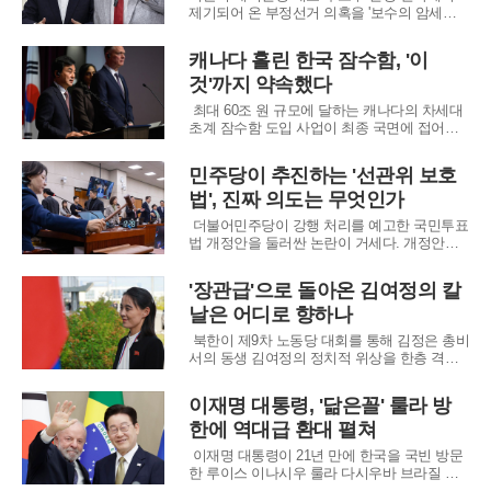
제기되어 온 부정선거 의혹을 '보수의 암세
포'로 규정하고, 이를 종식하기 위한 무제한 끝
장 토론에 나선다. 근거 없는 음모론이 초래하
캐나다 홀린 한국 잠수함, '이
는 사회적 비용을 더 이상 방치할 수 없다는 판
것'까지 약속했다
단에서다.개혁신당은 이준석 대표가 27일 오후
6시, 유튜브 채널 '펜앤마이크'를 통해 전유관
최대 60조 원 규모에 달하는 캐나다의 차세대
(전한길
초계 잠수함 도입 사업이 최종 국면에 접어들
었다. 한국의 한화오션·HD현대중공업 컨소시
엄과 독일의 티센크루프 마린 시스템즈(TKMS)
민주당이 추진하는 '선관위 보호
가 벌이는 최종 2파전 구도 속에서, 한국 정부
법', 진짜 의도는 무엇인가
가 외교·국방 수장을 직접 현장에 보내며 총력
지원에 나섰다.조현 외교부 장관과 안규백
더불어민주당이 강행 처리를 예고한 국민투표
법 개정안을 둘러싼 논란이 거세다. 개정안의
핵심은 국민투표 과정에서 선거관리위원회의
업무를 방해하거나 신뢰를 훼손할 목적으로 허
'장관급'으로 돌아온 김여정의 칼
위 사실을 유포할 경우, 최대 10년의 징역형에
날은 어디로 향하나
처하는 처벌 조항을 신설하는 것이다. 이 조항
이 위헌 소지가 다분하며 표현의 자유를 심각
북한이 제9차 노동당 대회를 통해 김정은 총비
하게
서의 동생 김여정의 정치적 위상을 한층 격상
시켰다. 당 중앙위원회 제9기 1차 전원회의에
서 기존 당 부부장이었던 그를 장관급인 당 부
이재명 대통령, '닮은꼴' 룰라 방
장으로 승진시키고, 당의 핵심 의사결정기구인
한에 역대급 환대 펼쳐
정치국 후보위원으로 다시 불러들였다. 이는 2
021년 8차 당 대회에서 정치국에서 제외된
이재명 대통령이 21년 만에 한국을 국빈 방문
한 루이스 이나시우 룰라 다시우바 브라질 대
통령과 정상회담을 갖고, 국경을 초월한 우정