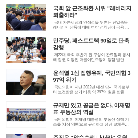
를 밝히며 고국으로 돌아온 만감을 표현하는
국회 앞 근조화환 시위 "레버리지
동시에, 한미 동맹이 세계에서 가장 강력한 결
퇴출하라"
속력을 가진 관계임을 강조했다. 그는 전쟁의
포화 속에서 피로 맺어진 양국의 유대가 역내
국내 자본시장의 안정성을 뒤흔든 단일종목
레버리지 상품에 대해 여야 정치권이 금융 당
국의 실책을 강력히 질타하며 제도 개선을 촉
구했다. 29일 열린 국회 정무위원회 전체회의
민주당, 패스트트랙 90일로 단축
에서 이억원 금융위원장은 최근의 시장 혼란에
강행
대해 무거운 책임감을 느낀다고 밝히며, 오는 3
1일부터 시행되는 기본예탁금 3,000만 원 인상
제22대 국회 후반기 원 구성이 완료됨과 동시
에 집권 여당인 더불어민주당이 쟁점 법안 처
리를 위한 속도전에 돌입했다. 민주당은 신속
처리안건의 심사 기간을 획기적으로 단축하는
윤석열 1심 집행유예, 국민의힘 3
국회법 개정안을 소위원회에서 단독으로 통과
97억 위기
시키며 입법 주도권을 확실히 쥐겠다는 의지를
드러냈다. 이와 함께 검찰의 직접 보완수사권
국민의힘이 지난 2022년 대선 당시 국가로부
을 폐지하
터 보전받은 선거 비용 약 397억 원을 반환해
야 할 절체절명의 위기에 처했다. 서울중앙지
법 형사합의21부는 27일 공직선거법 위반 혐의
규제만 있고 공급은 없다, 이재명
로 기소된 윤석열 전 대통령에게 징역 1년 6개
표 부동산의 역설
월에 집행유예 3년을 선고했다. 이번 판결은 당
선무효형에 해당하는 중형으로, 향후 대
국민의힘이 이재명 대통령의 부동산 정책 기
조를 '시장 역행'으로 규정하고 정권 교체론까
지 언급하며 강도 높은 비판에 나섰다. 장동혁
국민의힘 대표는 24일 국회에서 열린 토론회에
주진우 "압수수색 나서라" 우원