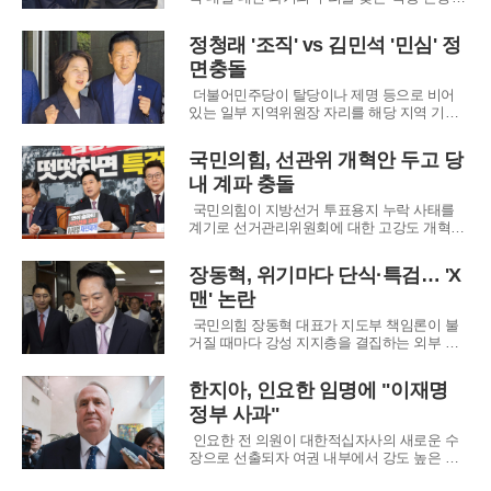
로 급격히 매몰되고 있다. 8월 17일로 예정된
전당대회를 앞두고 주요 후보들이 김대중, 노
정청래 '조직' vs 김민석 '민심' 정
무현, 문재인 전 대통령과의 인연을 앞세워 정
면충돌
통성을 강조하면서 당내 긴장감이 최고조에 달
했다. 특히 29일에는 특정 후보의 과거 행
더불어민주당이 탈당이나 제명 등으로 비어
있는 일부 지역위원장 자리를 해당 지역 기초
단체장 직무대행 체제로 운영하기로 뜻을 모았
다. 민주당 조직강화특별위원회는 지난 24일
국민의힘, 선관위 개혁안 두고 당
이 같은 방침을 최고위원회에 보고했으며, 26
내 계파 충돌
일 열린 비공개 최고위에서도 8월 전당대회까
지 단체장 대행 체제를 유지하는 방안이 심도
국민의힘이 지방선거 투표용지 누락 사태를
있게 논
계기로 선거관리위원회에 대한 고강도 개혁을
추진하고 있으나, 당 내부에서는 각론을 두고
불협화음이 터져 나오고 있다. 선관위의 신뢰
장동혁, 위기마다 단식·특검… 'X
가 바닥에 떨어졌다는 점에는 모두가 동의하지
맨' 논란
만, 재선거 실시 여부와 사전투표제 폐지 등 민
감한 현안에 대해서는 지도부와 소속 의원들
국민의힘 장동혁 대표가 지도부 책임론이 불
사이의
거질 때마다 강성 지지층을 결집하는 외부 이
슈를 전면에 내세워 위기를 모면하려 한다는
비판이 당 안팎에서 거세지고 있다. 비상계엄
한지아, 인요한 임명에 "이재명
사과 논란부터 최근 지방선거 패배에 이르기까
정부 사과"
지, 당의 쇄신이 필요한 시점마다 단식 투쟁이
나 선관위 책임론 등을 부각하며 논쟁의 본질
인요한 전 의원이 대한적십자사의 새로운 수
을 흐리고
장으로 선출되자 여권 내부에서 강도 높은 비
판의 목소리가 터져 나왔다. 국민의힘 한지아