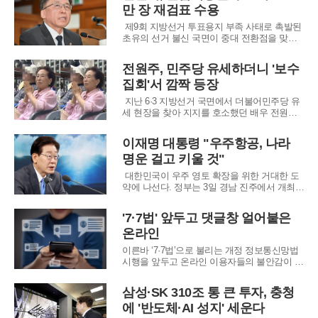
만 장 재검표 수용
확장’, ‘세대교체형 변화’가 맞붙는 다자 구도로
전개될 전망이다.김 전 총리는 지난
제9회 지방선거 투표용지 부족 사태로 촉발된
초유의 선거 불신 국면이 중대 전환점을 맞이
했다. 중앙선거관리위원회는 7일 국회 국정조
사 특별위원회의 현장조사 과정에서 서울 송파
전원주, 민주당 유세하더니 '보수
구 올림픽공원 핸드볼경기장에 임시 보관 중인
집회'서 깜짝 등장
투표용지 247만 장에 대한 전면적인 공개 재검
표를 수용하겠다는 뜻을 밝혔다. 국회의 의결
지난 6·3 지방선거 국면에서 더불어민주당 유
을
세 현장을 찾아 지지를 호소했던 배우 전원주
씨가 이번에는 보수 진영의 집회 현장에 모습
을 드러내 화제를 모으고 있다. 지난 5일 스타
이재명 대통령 "우주항공, 나라
강사 출신 전한길 씨의 유튜브 채널에는 보수
명운 걸고 키울 것"
성향 시민단체인 '한미동맹단'이 개최한 미국
독립 250주년 기념 집회 영상이 게시됐다
대한민국이 우주 영토 확장을 위한 거대한 도
약에 나선다. 정부는 3일 경남 진주에서 개최된
'영남권 첨단산업 발전 비전 국민보고회'를 통
해 2035년까지 수백 기의 위성으로 구성된 한
'7·7법' 앞두고 댓글창 얼어붙은
국형 저궤도 위성통신망을 완성하겠다는 청사
온라인
진을 제시했다. 이재명 대통령 주재로 열린 국
가우주위원회에서 의결된 이번 전략은 우주항
이른바 ‘7·7법’으로 불리는 개정 정보통신망법
공
시행을 앞두고 온라인 이용자들의 불안감이 커
지고 있다. 허위조작정보로 인한 피해를 줄이
겠다는 취지에도 불구하고, 법 적용 기준이 명
삼성·SK 310조 통 큰 투자, 충청
확하지 않아 표현의 자유가 위축될 수 있다는
에 '반도체·AI 성지' 세운다
우려가 20·30세대를 중심으로 확산하는 분위기