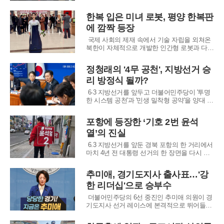
사가 공천에서 배제(컷오프)되고, 유력 주자였
던 조길형 전 충주시장이 후보직 사퇴를 선언
한복 입은 미녀 로봇, 평양 한복판
하면서 파문이 일파만파 번지고 있다. 당 지도
에 깜짝 등장
부가 뒤늦게 수습에 나섰지만, 후보들 간의 갈
등의 골이 깊어지며 선거 전부터 당내 분열상
국제 사회의 제재 속에서 기술 자립을 외쳐온
이 노
북한이 자체적으로 개발한 인간형 로봇과 다양
한 교육용 로봇들을 공개하며 이목을 집중시키
고 있다. 특히 전통 한복을 입은 여성 형태의
정청래의 '4무 공천', 지방선거 승
로봇이 공개 행사에서 포착되면서, 북한의 로
리 방정식 될까?
봇 기술 수준과 그 활용 목적에 대한 궁금증이
증폭되고 있다.가장 눈길을 끈 것은 평양교원
6·3 지방선거를 앞두고 더불어민주당이 '투명
대
한 시스템 공천'과 '민생 밀착형 공약'을 양대 축
으로 내세우며 본격적인 선거 체제에 돌입했
다. 정청래 대표는 시·도당위원장들과의 회의
포항에 등장한 ‘기호 2번 윤석
에서 당원들의 참여를 극대화하는 경선을 통해
열’의 진실
승리의 발판을 마련하겠다고 천명하며, 전국의
당 조직에 필승 결의를 다졌다.정 대표는 이
6.3 지방선거를 앞둔 경북 포항의 한 거리에서
마치 4년 전 대통령 선거의 한 장면을 다시 보
는 듯한 모습이 연출되어 화제가 되고 있다. 국
민의힘의 상징색인 빨간색 점퍼에 ‘2번 윤석
추미애, 경기도지사 출사표…'강
열’이라는 이름이 선명하게 새겨진 후보가 유
한 리더십'으로 승부수
권자들에게 인사를 건네는 모습이 포착된 것이
다. 이 모습은 지난 대선 당시 윤석열 전
더불어민주당의 6선 중진인 추미애 의원이 경
기도지사 선거 레이스에 본격적으로 뛰어들었
다. 추 의원은 12일 국회에서 기자회견을 열고
출마를 공식화하며, 혁신적이고 당당한 리더십