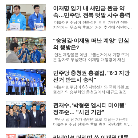
걸렸다. 야권 후보가 오차범위 밖 선두를 달리
이재명 임기 내 새만금 완공 약
는 상황에서 보수 후보 간 단일화가 무산될 위
속…민주당, 전북 텃밭 사수 총력
기에 처하자 당내 갈등은 극에 달하고 있다. 친
한계 진종오 의원은 15일 지도부의 결단을
더불어민주당이 전통적인 지지 기반인 전북
지역에서 무소속 후보의 거센 추격에 직면하자
'새만금 개발 속도전'을 전면에 내세우며 민심
결집에 나섰다. 현대차그룹의 대규모 투자 유
"송영길·이재명 떠난 계양" 민심
치 등 지역 호재가 잇따르는 상황에서, 사업의
의 행방은?
효율적 추진을 위해서는 중앙정부 및 국회와
긴밀히 소통할 수 있는 여당 소속 도지사가 필
인천 계양을은 이번 보궐선거에서 가장 뜨거
수
운 감자로 부상했다. 이재명 대통령이 재선 의
원을 지내다 청와대로 입성하며 공석이 된 이
곳은 단순한 지역구 이상의 정치적 상징성을
민주당 충청권 총결집, "6·3 지방
띤다. 더불어민주당은 5선의 송영길 전 대표가
선거 반드시 승리"
떠난 자리에 대통령의 복심으로 통하는 김남준
전 청와대 대변인을 전략적으로 배치하며 수성
더불어민주당이 6·3 지방선거와 국회의원 보
의지
궐선거의 승부처인 충청권에서 대규모 결집 행
사를 열고 본격적인 선거전에 돌입했다. 민주
당은 12일 충북 청주에서 대전·세종·충북·충남
전재수, '박형준 엘시티 미이행'
지역 공천자들이 모두 참석하는 대회를 개최해
정조준… "시민 기만"
대한민국 국가 정상화와 유능한 지방정부 수립
을 위한 필승 의지를 다졌다. 이번 행사는 당의
부산시장 선거가 종반전으로 치닫는 가운데
더불어민주당 전재수 후보 측이 국민의힘 박형
준 후보의 엘시티 자택 처분 약속 미이행을 정
조준하며 선거판이 급격히 냉각되고 있다. 그
카네이션 머리띠 쓴 이재명 대통