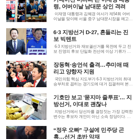
동안 상대 후보에 대한 인신공격성 공세를 자
령, 어버이날 남대문 상인 격려
제하며 정책 중심의 선거 운동을 펼쳐온 전 후
보 측이 이례적으로 강도 높은 논평을 내놓은
이재명 대통령과 김혜경 여사가 제54회 어버
것이다.
이날을 맞이해 서울 중구 남대문시장을 예고
없이 방문하여 민심을 청취했다. 청와대 측에
따르면 대통령 부부는 이날 오전 공식 기념식
6·3 지방선거 D-27, 흔들리는 진
일정을 마친 뒤 곧바로 시장으로 향했다. 이번
보 빅텐트
방문은 최근 중동 지역의 불안정한 정세로 인
해 경기 침체 우려가 커진 상황에서, 어려움을
6·3 지방선거와 재보궐선거를 목전에 두고 진
보 진영의 후보 단일화 전선에 이상 기류가 포
착됐다. 더불어민주당 지도부가 선거 연대 방
침을 중앙당 차원의 전략적 결정에서 개별 후
장동혁·송언석 출격…추미애 때
보들의 자율적 판단으로 선회하면서 야권 내
리고 양향자 지원
긴장감이 고조되고 있다. 이는 사실상 중앙당
이 연대 협상에서 손을 떼겠다는 신호로 해석
국민의힘 핵심 지도부가 6·3 지방선거의 최대
되어,
승부처로 꼽히는 경기도에 대거 집결하며 본격
적인 세 과시에 나섰다. 6일 장동혁 당 대표와
송언석 원내대표를 비롯한 주요 당직자들은 수
기호만 보고 '묻지마 줄투표'… 지
원에 위치한 경기도당에서 필승결의대회를 열
방선거, 이대로 괜찮나
고 보수 진영의 결속을 다졌다. 이번 행사는 당
내 계파를 불문하고 주요 인사들이 한자리에
지방선거에서 당선자를 결정짓는 가장 강력한
변수는 후보자 개인이 아닌 소속 정당이다. 과
거 선거 결과들을 살펴보면 특정 지역에서 특
정 정당이 의석의 90% 이상을 싹쓸이하는 현
“정우 오빠” 구설에 민주당 곤
상이 반복된다. 영남권에서는 국민의힘이, 호
혹…선거 초반 악재
남권에서는 더불어민주당이 지역 의회를 독점