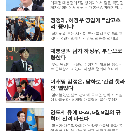
후보 추가 공모에 나선 가운데 이루어졌다.양
이재명 대통령이 9일 청와대에서 열린 국민경
최
제자문회의에서 하정우 대통령AI미래기획수
석비서관의 향후 거취를 둘러싼 정치권의 관심
을 공개적으로 언급하면서, 하 수석의 부산 북
정청래, 하정우 영입에 "'삼고초
갑 보궐선거 차출 가능성이 다시 주목받고 있
려' 중이다"
다. 하 수석은 최근 여권 안팎에서 내년 보궐선
거 후보군으로 거론돼 왔는데, 이날 대통령의
정치권의 모든 시선이 부산 북갑으로 쏠리고
발언은 이
있다. 국민의힘에서 제명된 한동훈 전 대표와,
더불어민주당의 '히든카드'로 떠오른 하정우 대
통령AI미래기획수석비서관의 빅매치 성사 가
대통령의 남자 하정우, 부산으로
능성이 급부상했기 때문이다. 한 전 대표의 갑
향한다
작스러운 부산 방문이 잠재적 보궐선거의 서막
을 올렸다.한동훈 전 대표의 행보가 이러한 관
부산 북갑이 대한민국 정치의 새로운 중심지
측에
로 급부상하고 있다. 하정우 청와대 AI미래기
획 수석과 한동훈 전 국민의힘 대표라는 두 거
물급 인사가 차기 보궐선거의 잠재적 후보로
이재명-김정은, 담화로 '간접 핫라
거론되면서, 이곳은 순식간에 가장 뜨거운 격
인' 열었다
전지로 변모했다.최근 양측의 움직임이 구체화
되면서 출마설은 점차 현실이 되는 분위기다.
얼어붙었던 남북 관계에 극적인 변화의 조짐
하 수석
이 나타났다. 이재명 대통령이 북한 무인기 침
투에 대해 유감을 표명하자, 북한이 이례적으
로 신속하게 긍정적 반응을 내놓으며 대화 재
양도세 유예 D-33, 5월 9일의 규
개의 기대감을 키우고 있다.정부는 즉각 환영
칙이 전격 바뀐다
의 뜻을 밝히며 기대감을 감추지 않았다. 대통
령실은 이번 유감 표명이 한반도 긴장 완화를
정부가 다주택자에 대한 양도소득세 중과 유
위한 대
예 종료 시점을 앞두고 규제 완화 카드를 꺼내