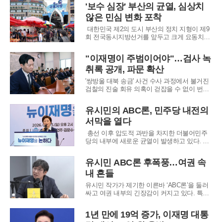
당의 변화를 이끌겠다던 그의 구상은 공천 파
'보수 심장' 부산의 균열, 심상치
행과 극심한 내부 갈등만을 남긴 채 좌초했다.
않은 민심 변화 포착
이 전 위원장은 전격 사퇴했지만, 그가 남긴 혼
란은 이제 시작이라는 평가가 지배적이다.
대한민국 제2의 도시 부산의 정치 지형이 제9
회 전국동시지방선거를 앞두고 크게 요동치고
있다. 보수 정당의 굳건한 아성이었던 이곳에
서 과거와 다른 기류가 감지된다. '12·3 비상계
"이재명이 주범이어야"…검사 녹
엄' 사태에 대한 평가와 여야 주요 정치인에 대
취록 공개, 파문 확산
한 복합적인 시선이 얽히며 민심의 향방은 한
치 앞을 내다보기 어려운 안갯속에 빠져들
'쌍방울 대북 송금' 사건 수사 과정에서 불거진
검찰의 진술 회유 의혹이 걷잡을 수 없이 번지
고 있다. 수원지검 박상용 부부장검사가 자신
을 둘러싼 의혹에 대해 소셜미디어를 통해 이
유시민의 ABC론, 민주당 내전의
례적으로 연일 직접 반박에 나서면서, 사건은
서막을 열다
진실 공방을 넘어 정치적 대리전 양상으로 치
닫는 모습이다.논란의 시작은 더불어민주당이
총선 이후 압도적 과반을 차지한 더불어민주
공개한 통화
당의 내부에 새로운 균열이 발생하고 있다. 유
시민 작가가 당의 지지층을 A, B, C 세 그룹으
로 분류한 것이 발단이었다. 이 분류법은 의도
유시민 ABC론 후폭풍…여권 속
와 무관하게 지지층을 갈라치는 도구로 변질되
내 흔들
며, 당내에 잠재해 있던 갈등의 뇌관을 건드렸
다.유 작가의 분류에 따르면 A그룹은 가치를
유시민 작가가 제기한 이른바 ‘ABC론’을 둘러
싸고 여권 내부의 긴장감이 커지고 있다. 특정
정치세력을 가치와 이해관계에 따라 구분한 그
의 발언이 당내 불필요한 갈등을 촉발하고, 오
1년 만에 19억 증가, 이재명 대통
는 8월로 예상되는 더불어민주당 전당대회를