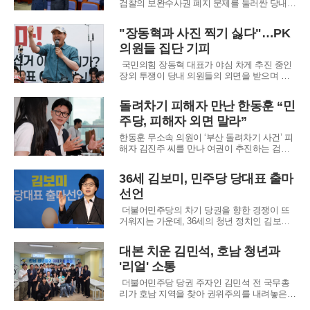
검찰의 보완수사권 폐지 문제를 둘러싼 당내
노선 갈등이 전면적인 세력 대결 양상으로 치
닫고 있다. 당권 재도전에 나선 정청래 전 대표
"장동혁과 사진 찍기 싫다"…PK
는 수사·기소 분리의 원칙을 완성하기 위해 보
의원들 집단 기피
완수사권을 완전히 박탈해야 한다며 연일 강경
한 목소리를 내고 있다. 그는 보완수사권을 남
국민의힘 장동혁 대표가 야심 차게 추진 중인
겨
장외 투쟁이 당내 의원들의 외면을 받으며 고
립무원의 처지에 놓였다. 장 대표는 강성 지지
층 결집을 위해 현장 행보를 강행하고 있으나,
돌려차기 피해자 만난 한동훈 “민
정작 소속 의원들은 극단적 성향의 세력과 엮
주당, 피해자 외면 말라”
이는 것을 경계하며 동행을 거부하는 모양새
다. 특히 윤석열 전 대통령을 추종하는 '윤어게
한동훈 무소속 의원이 ‘부산 돌려차기 사건’ 피
인
해자 김진주 씨를 만나 여권이 추진하는 검찰
보완수사권 폐지 움직임을 강하게 비판했다.
한 의원은 보완수사권 폐지가 경찰 수사에 대
36세 김보미, 민주당 당대표 출마
한 견제 장치를 약화시켜 범죄 피해자들에게
선언
더 큰 피해를 안길 수 있다고 지적했다.한 의원
은 지난 13일 서울 여의도 국회의원회관에서
더불어민주당의 차기 당권을 향한 경쟁이 뜨
김 씨와 면
거워지는 가운데, 36세의 청년 정치인 김보미
후보가 당내 주류인 86세대를 향해 던진 직설
적인 비판이 정치권에 거센 파장을 일으키고
대본 치운 김민석, 호남 청년과
있다. 전남 강진군의회 의장 출신인 김 후보는
'리얼' 소통
최근 열린 정견발표회에서 과거 민주화 운동의
상징이었던 화염병과 짱돌을 언급하며, 해당
더불어민주당 당권 주자인 김민석 전 국무총
세
리가 호남 지역을 찾아 권위주의를 내려놓은
파격적인 소통 행보로 당원들의 눈길을 사로잡