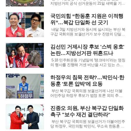
며 집권 여
지방선거의 공식 선거운동이 21일 새벽을 기점
으로 일제히 시작됐다. 이재명 정부 출범 이후
처음 치러지는 대규모 선거인 만큼 여야는 정
국민의힘 “한동훈 지원은 이적행
권 안정론과 견제론을 내세우며 유권자들의 마
위”…북갑 단일화 선 긋기
음을 사로잡기 위한 13일간의 대장정에 돌입했
다. 이른 아침부터 주요 교차로와 전통시장
내달 3일 지방선거와 동시에 실시되는 부산 북
구갑 국회의원 보궐선거가 보수 진영의 단일화
난항으로 인해 예측 불허의 국면으로 치닫고
있다. 야권 후보가 지지율 선두를 달리는 가운
김선민 거제시장 후보 '스벅 옹호'
데 보수 성향 후보들이 각자도생의 길을 고수
논란…지방선거판 뒤흔드나
하면서, 단일화 실패가 결국 여당의 패배로 이
어질 수 있다는 우려가 정치권 안팎에서 쏟아
5·18 민주화운동 기념일에 '탱크데이'라는 명칭
지고
의 행사를 진행해 거센 비난을 사고 있는 스타
벅스 코리아를 두고 국민의힘 일부 후보가 옹
호성 발언을 남겨 논란이 일고 있다. 김선민 국
하정우의 침묵 전략?…박민식·한
민의힘 거제시장 후보는 19일 오전, 스타벅스
동훈 '토론 압박'에 요동
방문을 독려하는 취지의 SNS 게시글에 동조하
는 댓글을 달았다가 여론의 뭇매를 맞았
부산 북구갑 국회의원 보궐선거에 나선 더불
어민주당 하정우 후보가 법정 토론 외의 추가
TV 토론 참여에 선을 그으면서 경쟁 후보들의
집중 포화가 이어지고 있다. 하 후보는 지역 주
진종오 의원, 부산 북구갑 단일화
민들과 직접 소통하며 현안을 고민하는 것이
촉구 "보수 재건 결단하라"
실질적인 북구 발전에 더 큰 도움이 된다는 논
리를 내세우며 토론 거부 논란에 정면으로 대
부산 북구갑 국회의원 보궐선거가 더불어민주
응
당 하정우, 국민의힘 박민식, 무소속 한동훈 후
보의 3파전으로 굳어지며 보수 진영에 비상이