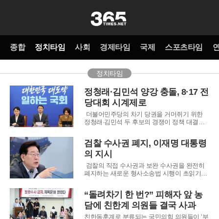
종합
정치타임
사회
경제타임
국제
스포츠타임
정치타임
정청래·김민석 양강 충돌, 8·17 전
당대회 시계제로
더불어민주당의 차기 당권을 거머쥐기 위한
정청래·김민석 두 후보의 경쟁이 정책 대결의
선을 넘어 위험수위에 도달했다. 8·17 전당대
회를 열흘 남짓 앞둔 시점에서 양측은 서로를
검찰 수사권 폐지, 이재명 대통령
향해 '방화범'과 '분열주의자'라는 거친 표현을
의 지시
쏟아내며 감정의 골을 드러냈다. 특히 김 후보
가 제기한 신천지 신도의 전당대회 개입 의
검찰의 직접 수사권과 보완 수사권을 완전히
폐지하는 새로운 형사소송법 시행이 초읽기에
들어가면서 국가 수사 체계의 대대적인 개편이
시작되었다. 이재명 대통령은 법 개정의 당위
“돌려차기 한 번?” 피해자 앞 농
성을 인정하면서도, 수사권이 집중된 경찰의
담에 친한계 의원들 결국 사과
역량에 대해 국민이 느끼는 불안감을 해소하기
위한 실질적인 대책 마련을 강력히 지시했다.
친한동훈계로 분류되는 국민의힘 의원들이 ‘부