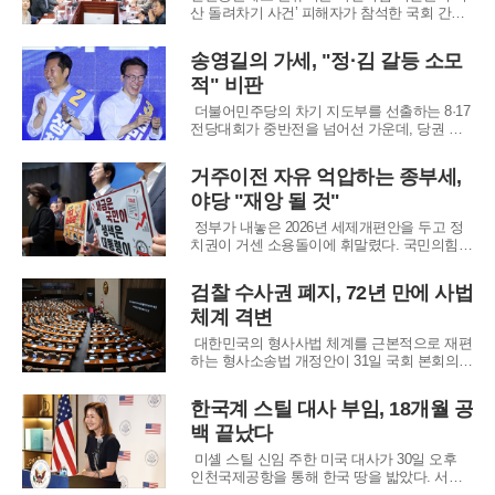
특히
산 돌려차기 사건’ 피해자가 참석한 국회 간담
회 현장에서 사건명을 연상시키는 농담을 주고
받은 사실이 알려지며 논란이 일고 있다. 범죄
송영길의 가세, "정·김 갈등 소모
피해자 보호와 수사 제도 문제를 논의하기 위
적" 비판
해 마련된 자리였던 만큼, 정치권 안팎에서는
피해자에 대한 기본적 배려가 부족했다는 비판
더불어민주당의 차기 지도부를 선출하는 8·17
이 제기됐다.지
전당대회가 중반전을 넘어선 가운데, 당권 주
자들이 최대 승부처인 호남 지역으로 집결해
사활을 건 표심 잡기에 나섰다. 영남과 충청권
거주이전 자유 억압하는 종부세,
경선 결과 정청래 후보와 김민석 후보가 오차
야당 "재앙 될 것"
범위 내 접전을 벌이는 것으로 나타나자, 전체
권리당원의 3분의 1가량이 몰려 있는 광주와
정부가 내놓은 2026년 세제개편안을 두고 정
치권이 거센 소용돌이에 휘말렸다. 국민의힘은
이번 개편안이 공정과세라는 허울을 썼을 뿐,
실상은 국민의 재산을 무분별하게 뺏어가는 조
검찰 수사권 폐지, 72년 만에 사법
세 강탈에 불과하다며 강력한 비판의 목소리를
체계 격변
높였다. 특히 부동산 보유세 인상과 저출생 대
응 세액공제 폐지 등 민생과 직결된 항목들이
대한민국의 형사사법 체계를 근본적으로 재편
하는 형사소송법 개정안이 31일 국회 본회의를
통과했다. 더불어민주당 등 범여권 주도로 가
결된 이번 법안은 1954년 형사소송법 제정 이
한국계 스틸 대사 부임, 18개월 공
후 72년 동안 유지되어 온 검찰의 직접 수사권
백 끝났다
을 역사 속으로 사라지게 만들었다. 국회는 이
날 오후 본회의를 열어 재석 의원 178명
미셸 스틸 신임 주한 미국 대사가 30일 오후
인천국제공항을 통해 한국 땅을 밟았다. 서울
태생인 스틸 대사는 입국장에서 한국어로 소회