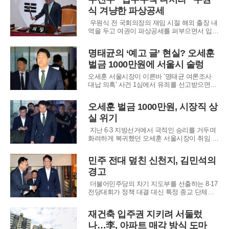
서 전날 정부가 주최한 대토론회를 '아무말 대
식 겨냥한 파상공세
잔치'라고 깎아내리며, 현 정부가 공급 확대라
는 시장의 요구를 외면한 채 규제와 증세에만
우원식 전 국회의장의 재임 시절 해외 출장 내
역을 두고 여권이 파상공세를 퍼부으면서 입법
부 수장의 외교 활동이 정쟁의 소용돌이에 휘
말렸다. 국민의힘 주진우, 윤상현 의원은 우 전
명태균의 ‘예고 글’ 현실? 오세훈
의장이 82억 원에 달하는 혈세를 쓰며 해외 순
벌금 1000만원에 서울시 술렁
방 때마다 배우자를 동반했다는 점을 지적하며
강제 수사와 압수수색을 촉구하고 나섰다.
오세훈 서울시장이 이른바 ‘명태균 여론조사
대납 의혹’ 사건 1심에서 유죄를 선고받으면서,
과거 명태균 씨가 사회관계망서비스에 올린 글
들이 다시 주목받고 있다.명 씨는 지난달 4일 S
오세훈 벌금 1000만원, 시장직 상
NS를 통해 6·3 지방선거에서 5선에 성공한 오
실 위기
시장을 향해 “당선 축하드립니다”라고 적었다.
그러나 곧바로 “잔칫날 재 뿌리는 것은 아니
지난 6·3 지방선거에서 극적인 승리를 거두며
화려하게 복귀했던 오세훈 서울시장이 취임 50
일 만에 벼랑 끝으로 내몰렸다. 서울중앙지법
은 22일 정치자금법 위반 혐의로 재판에 넘겨
민주 전대 덮친 신천지, 김민석의
진 오 시장에게 벌금 1,000만 원을 선고했다.
경고
재판부는 오 시장이 과거 재보궐선거 과정에서
정치 브로커 명태균 씨로부터 여론조사
더불어민주당의 차기 지도부를 선출하는 8·17
전당대회가 정책 대결 대신 특정 종교 단체의
개입 의혹을 둘러싼 진흙탕 싸움으로 변질되고
있다. 당권 주자인 김민석 전 국무총리가 전대
재건축 입주권 지키려 서둘렀
과정에 신천지 세력이 조직적으로 침투했다는
나…李, 아파트 매각 방식 도마
의혹을 거듭 제기하면서, 당내 후보들 간의 갈