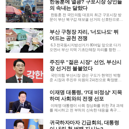
한동훈에 열광? 구포시장 상인들
으로 경기도의 새로운 기준을 만들겠다는 포부
의 속내는 달랐다
를 밝혔다. 그는 출퇴근 문제와 남북 격차를 경
기도가 해결해야 할 최우선 과제로 지목하며
한동훈 전 국민의힘 대표의 최근 구포시장 방
도민
문이 부산 북구갑 재보궐 선거의 신호탄으로
해석되며 정치권의 이목을 집중시켰다. 전재수
민주당 의원의 부산시장 출마로 공석이 될 가
부산 구청장 자리, '너도나도' 뛰
능성이 높은 이 지역구에, 높은 인지도를 가진
어드는 공천 전쟁
한 전 대표가 등판할 것이라는 관측이 제기된
것이다.하지만 현장의 분위기는 중앙 정치권의
6.3 전국동시지방선거가 80여일 앞으로 다가
기
오면서 부산 지역 기초단체장 자리를 향한 여
야의 공천 경쟁 막이 올랐다. 더불어민주당과
국민의힘 양당이 후보자 공모를 마감한 결과,
주진우 "젊은 시장" 선언, 부산시
평균 2대 1이 넘는 경쟁률을 기록하며 2022년
장 선거전 불붙었다
선거와는 다른 구도가 형성될지 관심이 집중된
다.국민의힘은 16개 구·군 단체장 공천에
국민의힘 부산시장 경선 구도가 현역인 박형
준 시장과 주진우 의원의 2파전으로 확정됐다.
주 의원은 9일 공식 출마를 선언하며 ‘세대교
체’를 기치로 내걸고, 당내 정치 현안보다는 부
이재명 대통령, ‘7대 비정상’ 지목
산의 민생 문제 해결에 집중하겠다는 포부를
하며 사회와의 전쟁 선포
밝혔다.주 의원은 출마 선언 현장에서 ‘절윤’,
‘쇄신’ 등 당내의 민감한 쟁점에 대한 직
이재명 대통령이 사회 정상화를 위한 7대 과제
를 제시하고 전 부처의 신속한 대응을 촉구했
다. 이 대통령이 '비정상'으로 규정한 대상은 ▲
마약범죄 ▲공직부패 ▲보이스피싱 ▲부동산
귀국하자마자 긴급회의, 대통령
불법행위 ▲고액·악성 체납 ▲주가조작 ▲중대
재해로, 민생과 직결된 고질적 문제들이다.특