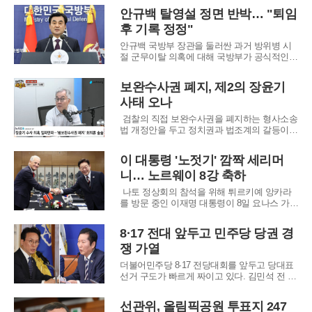
고 있다. 지난 8일부터 사흘간 전남과 전북 주
안규백 탈영설 정면 반박… "퇴임
요 도시를 순회 중인 김 전 총리는 정형화된 정
후 기록 정정"
치인의 틀을 깨고 지역민들과 농담을 주고받는
등 스킨십 강화에 주력하는 모습이다. 특히 국
안규백 국방부 장관을 둘러싼 과거 방위병 시
무
절 군무이탈 의혹에 대해 국방부가 공식적인
대응에 나섰다. 국방부 관계자는 10일 취재진
과 만난 자리에서 안 장관의 탈영 의혹은 전혀
보완수사권 폐지, 제2의 장윤기
사실이 아니라고 선을 그으며, 병적기록상에
사태 오나
나타난 오류는 장관 임기 종료 후 정식 절차를
통해 바로잡을 계획이라고 밝혔다. 이번 논란
검찰의 직접 보완수사권을 폐지하는 형사소송
은 과거 안
법 개정안을 두고 정치권과 법조계의 갈등이
정점으로 치닫고 있다. 수사와 기소의 완전 분
리를 추진하는 범여권이 다양한 대체 방안을
이 대통령 '노젓기' 깜짝 세리머
내놓고 있지만, 정작 법 집행 현장에서는 사법
니… 노르웨이 8강 축하
통제의 공백을 메우기엔 역부족이라는 비판이
거세다. 특히 최근 범여권 인사가 경찰 수사의
나토 정상회의 참석을 위해 튀르키예 앙카라
부실
를 방문 중인 이재명 대통령이 8일 요나스 가르
스퇴레 노르웨이 총리와 정상회담을 가졌다.
이 대통령은 회담장에 먼저 도착해 스퇴레 총
8·17 전대 앞두고 민주당 당권 경
리를 반갑게 맞이하며 양국 간의 두터운 친분
쟁 가열
을 과시했다. 특히 이 대통령은 노르웨이가 최
근 북중미 월드컵에서 강호 브라질을 꺾고 8강
더불어민주당 8·17 전당대회를 앞두고 당대표
에
선거 구도가 빠르게 짜이고 있다. 김민석 전 국
무총리가 가장 먼저 출마를 선언한 데 이어 정
청래 전 대표, 송영길 의원, 고민정 의원까지
선관위, 올림픽공원 투표지 247
가세하면서 당권 경쟁은 ‘쇄신’과 ‘당심’, ‘외연