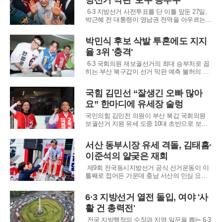
방선거 막판 '보수 승부수'
위해 민주 진보 진영이 하나로 뭉쳐야 한다고
6·3 지방선거 사전투표를 단 이틀 앞둔 27일,
박근혜 전 대통령이 영남권 전역을 아우르는
광폭 행보를 보이며 선거판의 중심에 섰다. 대
구와 충청권을 거쳐 경남 진주와 울산, 부산 기
박민식 후보 삭발 투혼에도 지지
장까지 이어지는 박 전 대통령의 지원 유세는
율 3위 '충격'
보수 진영의 막판 결집을 이끌어내기 위한 국
민의힘의 승부수로 풀이된다. 유세 현장마
6·3 국회의원 재보궐선거의 최대 승부처로 꼽
히는 부산 북구갑이 선거 막판 예측 불허의 혼
전 양상으로 빠져들고 있다. 당초 이재명 대통
령과 전재수 부산시장 후보의 전폭적인 지지를
국힘 김민선 “잘생긴 오빠 많아
받는 더불어민주당 하정우 후보의 무난한 승리
요” 한마디에 유세장 술렁
가 예상됐으나, 국민의힘을 탈당해 무소속으로
나선 한동훈 후보가 파죽지세의 상승세를 타면
국민의힘 김민전 의원이 부산 북갑 국회의원
서
보궐선거 지원 유세 도중 10대 초반으로 보이
는 여학생들에게 “여기 잘생긴 오빠 많아요”라
고 말한 사실이 알려지며 논란이 일고 있다. 앞
서산 동부시장 유세 격돌, 김태흠·
서 김 의원은 더불어민주당 인사들의 이른바
이준석의 얄궂은 재회
‘오빠’ 발언을 강하게 비판한 바 있어, 정치권에
서는 부적절한 표현을 둘러싼 공방이 다시 불
제9회 전국동시지방선거 공식 선거운동이 이
붙는 분위
틀째로 접어든 가운데 충남 서산의 민심 요충
지인 동부전통시장에서 여야 지도부의 사활을
건 유세 대결이 펼쳐졌다. 국민의힘은 현직 도
6·3 지방선거 열전 돌입, 여야 '사
지사인 김태흠 후보를 필두로 성일종 의원과
활 건 총력전'
지역 출마자들이 총집결해 압도적인 조직력을
과시했다. 이들은 지방 권력의 안정을 강조하
전국 지방행정의 수장과 지역 일꾼을 뽑는 6·3