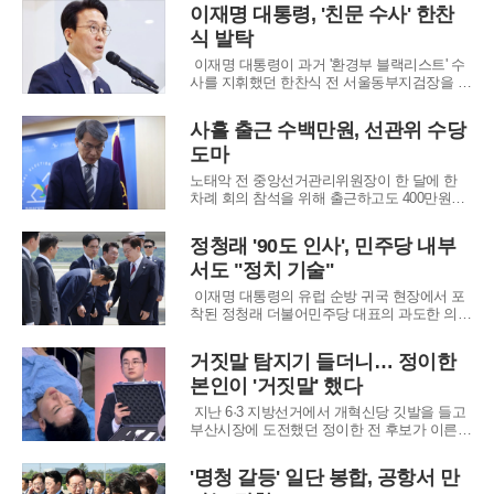
의원은 23일 자신의 사회관계망서비스를 통해
이재명 대통령, '친문 수사' 한찬
인 전 의원의 임명을 강하게 질타하며, 이번 인
식 발탁
사가 현 정부가 지향하는 가치에 부합하는지
의문을 제기했다. 한 의원은 특히 인 전 의원을
이재명 대통령이 과거 '환경부 블랙리스트' 수
사를 지휘했던 한찬식 전 서울동부지검장을 신
임 민정수석으로 선임하자 여권 내 계파 갈등
이 폭발했다. 문재인 정부 시절 청와대를 상대
사흘 출근 수백만원, 선관위 수당
로 칼날을 휘둘렀던 인물을 사정 라인의 핵심
도마
인 민정수석에 앉힌 것은 친문계 입장에서 수
용하기 힘든 '정치적 모욕'으로 받아들여지고
노태악 전 중앙선거관리위원장이 한 달에 한
있다.
차례 회의 참석을 위해 출근하고도 400만원이
넘는 수당을 받은 것으로 드러나면서 논란이
커지고 있다. 일부 달에는 출근일이 사흘에 그
정청래 '90도 인사', 민주당 내부
쳤음에도 수백만원대 수당이 지급됐고, 선거관
서도 "정치 기술"
리 업무와 직접 관련이 적은 외부 행사 참석까
지 출근으로 처리된 정황이 확인됐다.국회 투
이재명 대통령의 유럽 순방 귀국 현장에서 포
표용지 국정조사
착된 정청래 더불어민주당 대표의 과도한 의전
이 당내외에서 거센 후폭풍을 일으키고 있다. 8
박 10일간의 일정을 마치고 18일 성남 서울공
거짓말 탐지기 들더니… 정이한
항에 도착한 이 대통령을 맞이하는 과정에서
본인이 '거짓말' 했다
정 대표가 허리를 90도 가까이 숙여 인사한 장
면이 발단이 됐다. 이를 두고 민주당 내부에
지난 6·3 지방선거에서 개혁신당 깃발을 들고
부산시장에 도전했던 정이한 전 후보가 이른바
'피습 자작극' 의혹에 휩싸이며 정치 인생 최대
의 위기를 맞았다. 1988년생인 정 전 후보는 국
'명청 갈등' 일단 봉합, 공항서 만
민의힘 의원실 보좌진과 국무총리비서실 사무