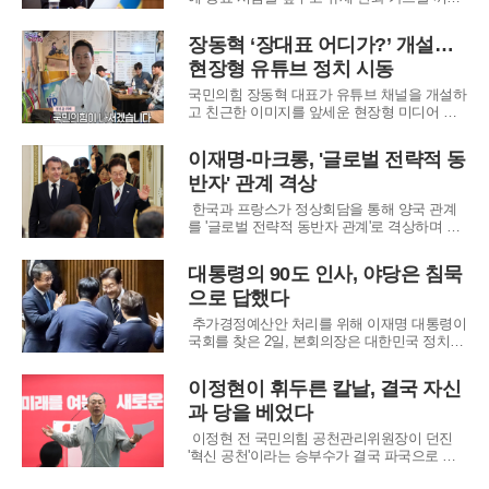
들었다. 이재명 대통령은 5월 9일 종료 예정인
양도세 중과 배제 혜택의 적용 기준을 대폭 완
장동혁 ‘장대표 어디가?’ 개설…
화하는 방안을 검토하라고 지시했다. 현재는
현장형 유튜브 정치 시동
해당 날짜까지 계약과 토지거래허가를 모두 마
쳐야 하지만, 앞으로는 허가 신청만 해도 혜택
국민의힘 장동혁 대표가 유튜브 채널을 개설하
고 친근한 이미지를 앞세운 현장형 미디어 행
보에 나섰다. 그간 정치권 안팎에서 제기돼 온
‘대중과의 스킨십 부족’ 지적을 의식한 듯, 충청
이재명-마크롱, '글로벌 전략적 동
도 사투리와 소탈한 화법으로 청년층과의 접점
반자' 관계 격상
을 넓히는 모습이 영상에 담겼다.장 대표는 지
난 2일 유튜브 채널 ‘장대표 어디가?’를 개
한국과 프랑스가 정상회담을 통해 양국 관계
를 '글로벌 전략적 동반자 관계'로 격상하며 새
로운 협력의 시대를 선언했다. 이재명 대통령
과 국빈 방한한 에마뉘엘 마크롱 프랑스 대통
대통령의 90도 인사, 야당은 침묵
령은 미래 첨단 산업부터 안보, 문화에 이르는
으로 답했다
전방위적 협력 강화에 합의했다.양국 정상은
이번 회담을 계기로 인공지능(AI), 반도체, 핵
추가경정예산안 처리를 위해 이재명 대통령이
국회를 찾은 2일, 본회의장은 대한민국 정치의
현주소를 그대로 비추는 거울과 같았다. 대통
령의 동선을 따라 여당의 뜨거운 환호가 파도
이정현이 휘두른 칼날, 결국 자신
처럼 밀려왔지만, 야당이 자리한 반대편은 싸
과 당을 베었다
늘한 정적이 감돌며 극명한 대비를 이뤘다.본
회의 시작 전 국회의장실에서 열린 사전 환담
이정현 전 국민의힘 공천관리위원장이 던진
에서부터
'혁신 공천'이라는 승부수가 결국 파국으로 치
닫고 있다. '텃밭' 대구에서의 충격 요법을 통해