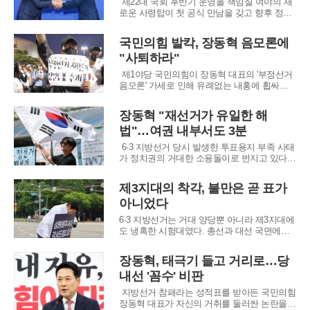
제22대 국회 후반기 운영을 책임질 여야의 새
로운 사령탑이 첫 공식 만남을 갖고 향후 정국
운영에 대한 치열한 기싸움을 벌였다. 더불어
민주당 한병도 원내대표와 국민의힘 정점식 신
국민의힘 발칵, 장동혁 음모론에
임 원내대표는 11일 국회에서 상견례를 갖고
"사퇴하라"
원 구성 협상을 위한 포문을 열었다. 민생 현안
이 산적한 상황에서 열린 이번 만남은 여야가
제1야당 국민의힘이 장동혁 대표의 '부정선거
음모론' 가세로 인해 유례없는 내홍에 휩싸였
다. 6·3 지방선거 당시 발생한 투표용지 부족
사태를 이유로 재선거를 요구해온 장 대표가
장동혁 "재선거가 유일한 해
급기야 부정선거 의혹 시위에 직접 참여하며
법"…여권 내부서도 3분
태극기와 피켓을 흔드는 모습이 포착되었기 때
문이다. 장 대표는 전날 서울 송파구에서 열린
6·3 지방선거 당시 발생한 투표용지 부족 사태
가 정치권의 거대한 소용돌이로 번지고 있다.
선거일로부터 닷새가 지났지만, 참정권 침해를
주장하는 시민들의 시위와 함께 재선거 실시
제3지대의 착각, 불만은 곧 표가
여부를 둘러싼 여야의 셈법은 복잡하게 꼬여가
아니었다
는 형국이다. 현재 중앙선거관리위원회에는 서
울시장 선거에 대한 소청이 접수되는 등 법적
6·3 지방선거는 거대 양당뿐 아니라 제3지대에
절
도 냉혹한 시험대였다. 총선과 대선 국면에서
‘양당 정치의 대안’으로 주목받았던 조국혁신
당과 개혁신당은 이번 선거에서 기대에 크게
장동혁, 태극기 들고 거리로…당
못 미치는 성적표를 받아들었다. 양당에 실망
내선 '꼼수' 비판
한 유권자의 불만은 분명 존재했지만, 그것이
곧바로 제3정당에 대한 지지와 당선으로 이어
지방선거 참패라는 성적표를 받아든 국민의힘
지지는 않았다.
장동혁 대표가 자신의 거취를 둘러싼 논란을