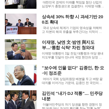
다.개정 정보통신망법은 오는 7일부터 온라인
대한민국 경제의 미래를 책임질 첨단 산업의
상 허위조
심장부가 충청권으로 집결한다. 이재명 대통령
은 삼성디스플레이 아산사업장을 방문해 세계
최초 8.6세대 유기발광다이오드(OLED) 양산의
상속세 30% 하향 시 과세기반 20
시작을 알리며, 충청을 세계적인 혁신 거점으
0조 확대
로 육성하겠다는 강력한 의지를 표명했다. 이
번 방문은 단순한 현장 점검을 넘어 정부와 민
국내 상속세 체계가 기업의 영속성을 저해하
간
고 자본의 해외 유출을 부추긴다는 지적이 제
기되는 가운데, 세율 인하가 오히려 장기적인
세수 증대로 이어질 수 있다는 분석이 나왔다.
이재명, 낮엔 文·밤엔 與지도
박수영 의원실과 학계가 공동으로 진행한 연구
부…‘통합 식탁’ 차린 청와대
에 따르면, 현행 최고 50%에 달하는 상속세율
을 30% 수준으로 하향 조정할 경우 국내 총
이재명 대통령이 1일 전임 대통령과 여당 원내
지도부를 잇달아 만나며 국정 현안과 당정 협
력 방안을 논의한다. 오전에는 문재인 전 대통
령과 취임 후 첫 공식 오찬을 갖고, 저녁에는
"보수에 인물 없다" 김종인, 한·오
더불어민주당 원내대표단을 청와대로 초청해
·이 정조준
만찬을 진행한다.청와대에 따르면 이 대통령은
이날 오전 11시 30분 청와대에서 문 전 대통령
여야가 국회 상임위원장 배분을 두고 벼랑 끝
과 오찬
대치를 이어가는 가운데, 김종인 전 국민의힘
비상대책위원장이 당의 협상 전략과 보수의 현
주소에 대해 날 선 비판을 쏟아냈다. 김 전 위
김민석 "내가 DJ 적통"… 민주당
원장은 30일 진행된 언론 인터뷰를 통해 국민
내분
의힘이 법제사법위원장직 확보에 매몰되기보
다 무너진 보수의 가치와 미래 비전을 세우는
더불어민주당의 차기 당권을 향한 경쟁이 정
일에
책 대결 대신 과거의 뿌리를 찾는 '적통 논쟁'으