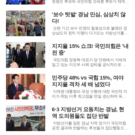
정원오 후보와 국민의힘 오세훈 후보가 재개발
·재건축 정책을 정조준하며 치열한 부동산 전
쟁의 서막을 올렸다. 정 후보 측은 오 후보의
'보수 텃밭' 경남 민심, 심상치 않
핵심 브랜드인 '신속통합기획'이 지난 5년간 실
다!
질적인 착공 성과를 내지 못했다며 공세의 수
위를 높였다. 이에 오 후보 측은 행정 절차 단
오랜 기간 보수 진영의 철옹성으로 불렸던 경
축
상남도의 정치 지형이 다가오는 지방선거를 앞
두고 크게 요동치고 있다. 중앙당 차원에서 벌
어지고 있는 국민의힘 내부의 극심한 주도권
지지율 15% 쇼크! 국민의힘은 '내
다툼과 더불어민주당의 전국적인 상승세가 맞
전 중'
물리면서, 견고했던 지역 주민들의 표심에 뚜
렷한 균열이 발생하고 있는 상황이다.최근 발
국민의힘 장동혁 대표가 당 안팎에서 거세게
표된 여론조
일고 있는 지도부 사퇴 압박을 공식적으로 일
축했다. 당초 거취 문제에 대해 숙고하겠다는
입장을 밝혔던 그는 불과 반나절 만에 입장을
민주당 48% vs 국힘 15%, 여야
정리하고 현재의 직을 유지하겠다는 뜻을 분명
지지율 격차 세 배 넘었다
히 했다. 다가오는 전국동시지방선거를 자신의
지휘 아래 치른 뒤, 그 결과에 따라 당원과 국
이재명 대통령의 국정 수행에 대한 국민적 지
민
지가 취임 이후 최고점을 연일 경신하며 독보
적인 고공행진을 이어가고 있다. 23일 발표된
4개 전문 조사 기관의 공동 여론조사 결과에 따
6·3 지방선거 요동치는 경남, 현
르면, 현직 대통령의 국정 운영을 긍정적으로
역 도의원들도 집단 반발
평가한 응답은 69%에 달하는 것으로 나타났
다. 이는 지난달 말부터 시작된 상승세가 꺾이
지방선거를 앞둔 경남 지역 정가가 국민의힘
공천 결과에 반발하는 후보들의 집단행동으로
인해 유례없는 혼돈 속으로 빠져들고 있다. 보