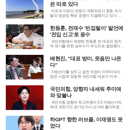
은 따로 있다
비판하며, 북갑 국회의원 보궐선거 출마를 사
실상 공식화한 한동훈 전 국민의힘 대표에 대
미국과 이란의 전쟁이 격화되면서 중동 국가
해서도
들의 방공망 확보 경쟁이 치열해지고 있다. 이
란의 미사일 공세에 맞서 아랍에미리트(UAE)
에 배치된 한국산 요격미사일 '천궁-II'가 높은
한동훈, 전재수 '빈집털이' 발언에
요격률을 기록하며 실전 성능을 입증하자, 한
'전입 신고'로 응수
국 무기를 향한 중동의 관심이 폭발적으로 증
가했다. 월스트리트저널은 UAE의 추가 도입
국민의힘에서 제명된 한동훈 전 대표의 정치
적 재기를 위한 승부수가 부산으로 결정됐다.
그는 부산 북구 구포시장을 찾는 등 지역 민심
을 살피는 행보에 이어, 만덕2동으로 주소지를
배현진, "대표 방미, 웃음만 나온
이전하며 향후 보궐선거 출마 의지를 명확히
다"
했다.한 전 대표는 전입신고를 마친 직후 "부산
시민과 구포시민을 위해 살기로 결심했다"며
지방선거를 앞두고 공천 작업이 마무리되지
자
않은 시점에 장동혁 국민의힘 대표가 미국 방
문길에 오르자, 당내에서 공개적인 비판이 터
져 나왔다. 특히 서울시당위원장인 배현진 의
국민의힘, 양향자 내세워 추미애
원이 장 대표의 행보를 정면으로 비판하며, 선
와 맞붙나
거를 앞둔 당의 내분이 심화될 조짐을 보이고
있다.배현진 의원은 13일 자신의 SNS를 통해,
국민의힘 양향자 최고위원이 6·3 지방선거의
후
최대 격전지인 경기도지사 선거에 출마하겠다
는 의사를 공식적으로 밝혔다. 그는 "경기도는
싸움꾼이 아닌 일꾼이 필요하다"고 강조하며,
하GPT 향한 러브콜, 이재명도 웃
자신의 강점인 첨단산업 전문성을 전면에 내세
었다
웠다. 이번 출마 선언은 당 공천관리위원회가