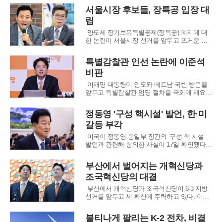
수 진영의 핵심 텃밭으로 꼽히는 이곳에서 공
서울시장 후보들, 장특공 입장 대
천 배제된 현직 단체장들과 예비후보들이 무소
립
속 출마와 법적 대응이라는 배수진을 치면서
여권 내 분열이 가속화되는 양상이다. 특히 공
양도세 장기보유특별공제(장특공) 폐지에 대
천 과정
한 논란이 서울시장 선거를 앞두고 뜨거운 이
슈로 떠오르고 있다. 이재명 대통령이 장특공
폐지 의사를 밝히자, 오세훈 서울시장은 이를
특별감찰관 인선 논란에 이준석
비판하며 정원오 더불어민주당 서울시장 후보
비판
에게 이 문제에 대한 입장을 밝힐 것을 요구하
고 있다. 이 문제는 서울 시민들에게 큰 영향을
이재명 대통령이 인도와 베트남 국빈 방문을
미칠
앞두고 특별감찰관 임명 절차를 국회에 재요청
한 가운데, 이준석 개혁신당 대표는 20일 이 대
통령과 김현지 부속실장을 겨냥해 “진짜로 두
정동영 '구성 핵시설' 발언, 한·미
려워할 만한 인물을 추천하겠다”고 밝혔다. 이
갈등 부각
대표는 자신의 페이스북을 통해 “더불어민주당
이 독단적으로 특별감찰관을 임명하려 한다면,
미국이 정동영 통일부 장관의 ‘구성 핵 시설’
발언과 관련해 항의한 사실이 17일 확인됐다.
미국 측은 "책임 있는 재발 방지 조치가 이루어
지기 전까지는 정보 공유를 제한하겠다"는 입
부산에서 벌어지는 개혁신당과
장을 전달하며, 이로 인해 한·미 간 대북 공조
조국혁신당의 대결
에 차질이 생길 수 있다는 우려가 제기되고 있
다. 특히 정 장관이 지난달 6일 국회
부산에서 개혁신당과 조국혁신당이 6·3 지방
선거를 앞두고 세 확산에 주력하고 있다. 이준
석 개혁신당 대표는 일주일 만에 다시 부산을
방문했고, 조국혁신당의 기초단체장 후보들이
불티나게 팔리는 K-2 전차, 비결
기자회견을 개최했다. 이 대표는 거대 양당을