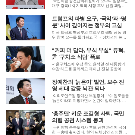
국민의힘 공천관리위원회가 보수의 심장부인
대구·경북(TK) 지역의 시장 후보 선출 과정에
서 유력 주자들을 연이어 공천 배제(컷오프)하
면서 당이 극심한 내홍에 휩싸였다. 공관위의
트럼프의 파병 요구, ‘국익’과 ‘명
결정에 후보들이 강력히 반발하고 법적 대응까
분’ 사이 깊어지는 정부의 고심
지 시사하면서, 공천 파동은 당 전체를 뒤흔드
는 대형 악재로 번지는 모양새다.가장 큰 파열
미국 트럼프 행정부의 호르무즈 해협 공동 방
음
위 참여 요구를 둘러싸고 국내 정치권의 논쟁
이 가열되고 있다. 해당 이슈는 트럼프 대통령
이 지난 14일 한국을 포함한 5개국에 파병을
"커피 더 달라, 부식 부실" 류혁,
요구한 이후 약 일주일간 지속되며 주요 외교
尹 '구치소 식탐' 폭로
안보 현안으로 떠올랐다. 정부가 전략적 모호
성을 유지하는 가운데, 국민의힘 일부 의원들
서울구치소에 수감 중인 윤석열 전 대통령의
을 중심으로 파
수감 태도를 둘러싸고 때아닌 진실 공방이 벌
어지고 있다. 류혁 전 법무부 감찰관이 방송을
통해 윤 전 대통령이 교도관들에게 식사와 기
장예찬의 '늙은이' 발언, 보수 진
호식품에 대한 과도한 불만을 표출하고 있다고
영 세대 갈등 뇌관 되나
주장하자, 윤 전 대통령 측 변호인단이 "악의적
인 흠집 내기"라며 강력히 반발하고 나선 것이
여의도연구원 장예찬 부원장이 보수 원로들을
다.논란의
'늙은이'라고 지칭하면서 논란이 점화됐다. 그
는 특정 원로들의 정치적 제안을 비판하는 과
정에서 해당 표현을 사용했고, 이는 즉각 보수
'충주맨' 키운 조길형 사퇴, 국민
진영 내부의 거센 반발을 불러일으켰다. 세대
의힘 공천 시스템 붕괴
갈등과 노인 폄하라는 비판이 동시에 제기되며
파문이 확산되는 모양새다.사건의 발단은 조갑
국민의힘 충북도지사 후보 공천 과정이 극심
제
한 내홍에 휩싸였다. 현역 단체장인 김영환 지