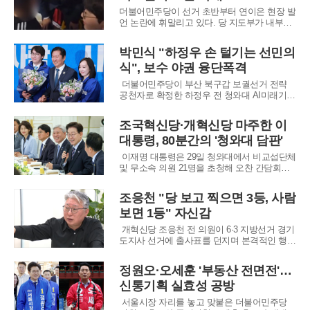
하는 식이다. 이러한 의석 점유율은 해당 지역
더불어민주당이 선거 초반부터 연이은 현장 발
에서 각
언 논란에 휘말리고 있다. 당 지도부가 내부적
으로 ‘오만함 경계령’을 내렸지만, 후보와 지도
부 인사들의 발언이 잇따라 구설에 오르면서
박민식 "하정우 손 털기는 선민의
민심 관리에 비상이 걸린 모습이다.정청래 더
식", 보수 야권 융단폭격
불어민주당 대표는 3일 부산 북갑 국회의원 보
궐선거에 출마한 하정우 후보 지원 유세를 위
더불어민주당이 부산 북구갑 보궐선거 전략
해 구포시장을
공천자로 확정한 하정우 전 청와대 AI미래기획
수석이 선거 유세 도중 부적절한 태도를 보였
다는 의혹에 휩싸이며 정치적 시험대에 올랐
조국혁신당·개혁신당 마주한 이
다. 논란의 발단은 지난 29일 하 후보가 부산
대통령, 80분간의 '청와대 담판'
구포시장을 방문해 상인들과 인사를 나누는 과
정에서 포착된 짧은 영상이었다. 영상 속 하 후
이재명 대통령은 29일 청와대에서 비교섭단체
보는
및 무소속 의원 21명을 초청해 오찬 간담회를
갖고 국가적 위기 상황에서의 정치적 통합을
강조했다. 이 대통령은 정치를 본질적으로 주
조응천 "당 보고 찍으면 3등, 사람
권자의 일을 대신하는 '대리 행위'라고 규정하
보면 1등" 자신감
며, 각자의 신념 실천도 중요하지만 국민의 더
나은 삶과 미래를 위해 넓은 시야를 가져야
개혁신당 조응천 전 의원이 6·3 지방선거 경기
도지사 선거에 출사표를 던지며 본격적인 행보
에 나섰다. 28일 국회 소통관에서 기자회견을
연 조 전 의원은 1,400만 인구를 보유한 국내
정원오·오세훈 '부동산 전면전'…
최대 광역단체의 수장 자리에 도전하겠다는 의
신통기획 실효성 공방
지를 밝혔다. 그는 현재의 정치 지형을 식당 메
뉴에 비유하며, 기존 양당이 제공하는
서울시장 자리를 놓고 맞붙은 더불어민주당