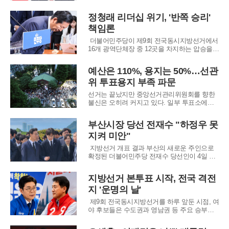
‘전면 재선거’ 이슈로 정면 돌파하겠다는 의지
를 드러냈다. 장 대표는 8일 열린 당 최고위원
정청래 리더십 위기, '반쪽 승리'
회의에서 중앙선거관리위원회의 부실 관리를
책임론
강하게 비판하며 국정조사나 특검보다 재선거
가 우선이라는 입장을 공식화했다. 이는 선거
더불어민주당이 제9회 전국동시지방선거에서
패배 직
16개 광역단체장 중 12곳을 차지하는 압승을
거두었음에도 불구하고, 정치적 상징성이 큰
서울시장 자리를 놓치면서 정청래 대표의 리더
예산은 110%, 용지는 50%…선관
십이 시험대에 올랐다. 민주당은 4년 전 참패를
위 투표용지 부족 파문
딛고 경기와 부산, 울산 등 주요 전략 요충지를
탈환하며 이재명 정부의 국정 운영 동력을
선거는 끝났지만 중앙선거관리위원회를 향한
불신은 오히려 커지고 있다. 일부 투표소에서
벌어진 초유의 투표용지 부족 사태가 단순 행
정 착오를 넘어 선거 관리 체계 전반의 문제로
부산시장 당선 전재수 "하정우 못
번지는 분위기다.중앙선관위에 따르면 지난 3
지켜 미안"
일 서울 송파구 12곳과 강남구·광진구 각 1곳
등 모두 14개 투표소에서 투표용지가 부족해지
지방선거 개표 결과 부산의 새로운 주인으로
는 일이 발
확정된 더불어민주당 전재수 당선인이 4일 공
식 일정을 시작했다. 전 당선인은 이날 오전 부
산 동래구 충렬사를 찾아 호국영령을 참배한
지방선거 본투표 시작, 전국 격전
뒤, 곧바로 경남 김해 봉하마을로 이동해 고 노
지 '운명의 날'
무현 전 대통령의 묘역을 찾았다. 현직 시장인
박형준 후보를 꺾고 승리한 기쁨을 누릴 법도
제9회 전국동시지방선거를 하루 앞둔 시점, 여
야 후보들은 수도권과 영남권 등 주요 승부처
에서 사활을 건 마지막 유세를 펼쳤다. 더불어
민주당은 이재명 정부의 안정적인 국정 운영을