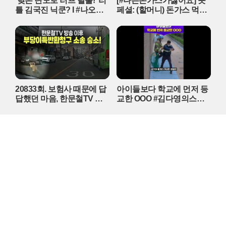
'낮은 탄도로 러프 탈출!' 리
[#나는돈가스가싫어요] 숏
틀 김국진 닉쿤? I #나오늘
페셜: (할머니) 돈가스 먹으
라베했어 EP.9-2
러 가자~!! 눈빛만 봐도 알
수 있자나 너 내 도도동지가
돼랏!🌶️😭 #ThePorkCutlet
MBC240706방송
20833회. 보험사 때문에 답
아이들보다 학교에 먼저 등
답했던 마음, 한문철TV 덕
교한 OOO #김다영의스플
분에 다 해결됐습니다!
래시 #스브스프리미엄 #sh
orts