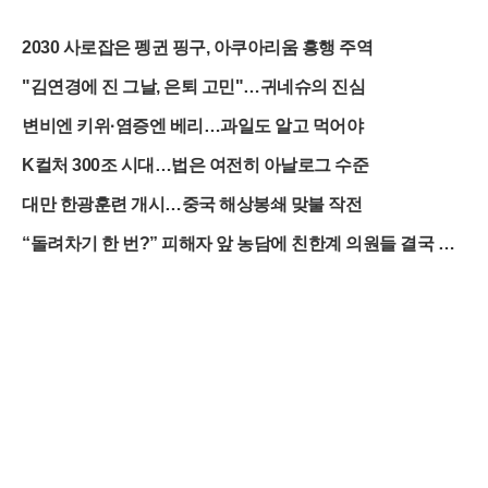
2030 사로잡은 펭귄 핑구, 아쿠아리움 흥행 주역
"김연경에 진 그날, 은퇴 고민"…귀네슈의 진심
변비엔 키위·염증엔 베리…과일도 알고 먹어야
K컬처 300조 시대…법은 여전히 아날로그 수준
대만 한광훈련 개시…중국 해상봉쇄 맞불 작전
“돌려차기 한 번?” 피해자 앞 농담에 친한계 의원들 결국 사
과