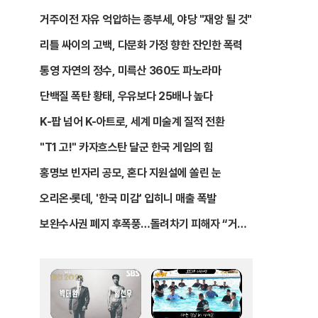
거주이전 자유 억압하는 종부세, 야당 "재앙 될 것"
리틀 싸이의 고백, 다문화 가정 향한 잔인한 폭력
통영 자연의 정수, 미륵산 360도 파노라마
단백질 폭탄 황태, 우유보다 25배나 높다
K-팝 넘어 K-아트로, 세계 미술계 질적 전환
"T1 고!" 카자흐스탄 달군 한국 게임의 힘
홍명보 빈자리 공모, 혼다 지원설에 쏠린 눈
오리온·롯데, '한국 미감' 입히니 매출 폭발
보완수사권 폐지 후폭풍…돌려차기 피해자 “거부
해야”