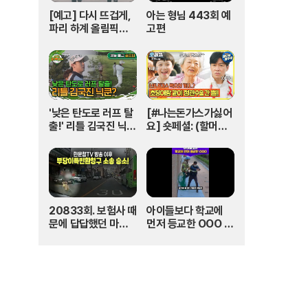
[예고] 다시 뜨겁게,
아는 형님 443회 예
파리 하계 올림픽은
고편
SBS🔥 | 파리 202
4 | SBS
'낮은 탄도로 러프 탈
[#나는돈가스가싫어
출!' 리틀 김국진 닉
요] 숏페셜: (할머니)
쿤? I #나오늘라베했
돈가스 먹으러 가자
어 EP.9-2
~!! 눈빛만 봐도 알 수
있자나 너 내 도도동
지가 돼랏!🌶️😭 #Th
ePorkCutlet MB
C240706방송
20833회. 보험사 때
아이들보다 학교에
문에 답답했던 마음,
먼저 등교한 OOO #
한문철TV 덕분에 다
김다영의스플래시 #
해결됐습니다!
스브스프리미엄 #sh
orts