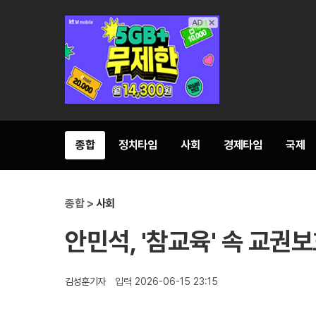
종합
정치타임
사회
경제타임
국제
종합 >
사회
안민석, '참교육' 속 교권
김성훈기자
입력 2026-06-15 23:15