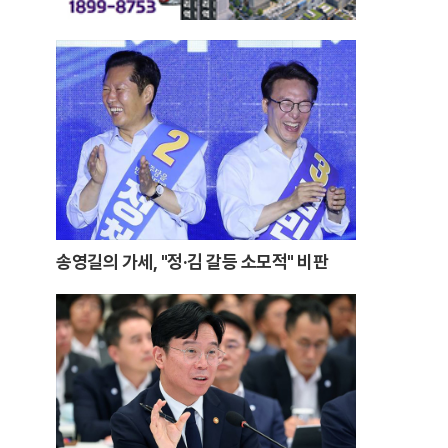
송영길의 가세, "정·김 갈등 소모적" 비판