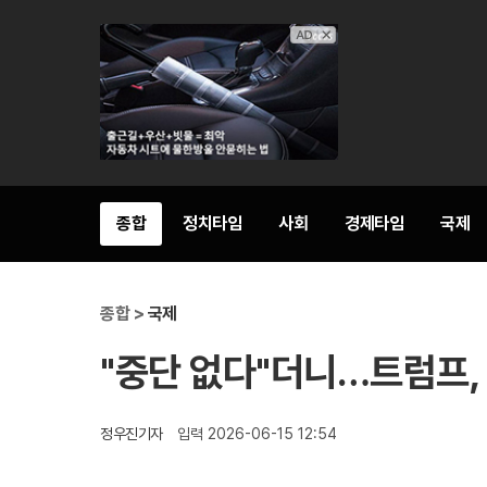
종합
정치타임
사회
경제타임
국제
종합 >
국제
"중단 없다"더니…트럼프,
정우진기자
입력 2026-06-15 12:54