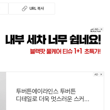
기
URL 복사
투버튼에이라인스 투버튼
디테일로 더욱 멋스러운 스커트
뒷지퍼로