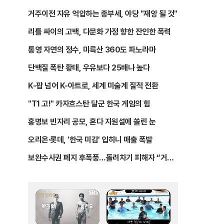
거주이전 자유 억압하는 종부세, 야당 "재앙 될 것"
리틀 싸이의 고백, 다문화 가정 향한 잔인한 폭력
통영 자연의 정수, 미륵산 360도 파노라마
단백질 폭탄 황태, 우유보다 25배나 높다
K-팝 넘어 K-아트로, 세계 미술계 질적 전환
"T1 고!" 카자흐스탄 달군 한국 게임의 힘
홍명보 빈자리 공모, 혼다 지원설에 쏠린 눈
오리온·롯데, '한국 미감' 입히니 매출 폭발
보완수사권 폐지 후폭풍…돌려차기 피해자 “거부
해야”