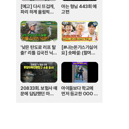
[예고] 다시 뜨겁게,
아는 형님 443회 예
파리 하계 올림픽은
고편
SBS🔥 | 파리 202
4 | SBS
'낮은 탄도로 러프 탈
[#나는돈가스가싫어
출!' 리틀 김국진 닉
요] 숏페셜: (할머니)
쿤? I #나오늘라베했
돈가스 먹으러 가자
어 EP.9-2
~!! 눈빛만 봐도 알 수
있자나 너 내 도도동
지가 돼랏!🌶️😭 #Th
ePorkCutlet MB
C240706방송
20833회. 보험사 때
아이들보다 학교에
문에 답답했던 마음,
먼저 등교한 OOO #
한문철TV 덕분에 다
김다영의스플래시 #
해결됐습니다!
스브스프리미엄 #sh
orts