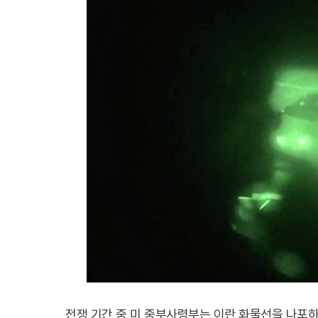
전쟁 기간 중 미 중부사령부는 이란 화물선을 나포하