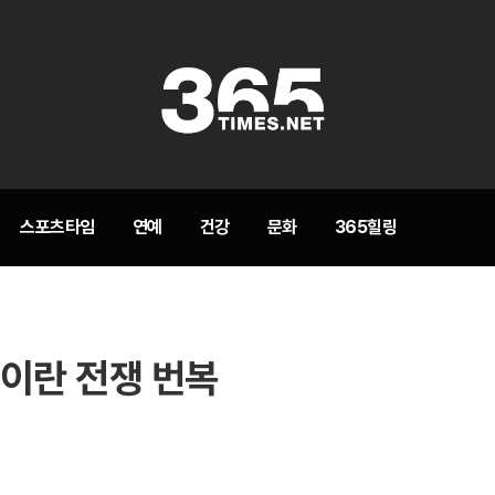
스포츠타임
연예
건강
문화
365힐링
 이란 전쟁 번복