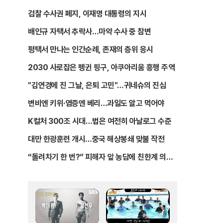
검찰 수사권 폐지, 이재명 대통령의 지시
배인규 자택서 추락사…마약 수사 중 참변
평택서 만나는 인간순례, 존재의 층위 응시
2030 사로잡은 펭귄 핑구, 아쿠아리움 흥행 주역
"김연경에 진 그날, 은퇴 고민"…귀네슈의 진심
변비엔 키위·염증엔 베리…과일도 알고 먹어야
K컬처 300조 시대…법은 여전히 아날로그 수준
대만 한광훈련 개시…중국 해상봉쇄 맞불 작전
“돌려차기 한 번?” 피해자 앞 농담에 친한계 의원
들 결국 사과