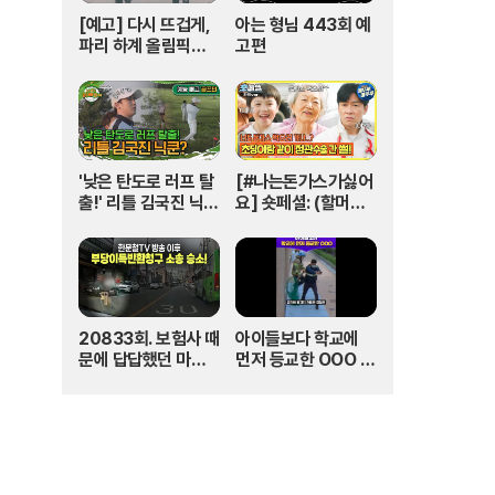
[예고] 다시 뜨겁게,
아는 형님 443회 예
파리 하계 올림픽은
고편
SBS🔥 | 파리 202
4 | SBS
'낮은 탄도로 러프 탈
[#나는돈가스가싫어
출!' 리틀 김국진 닉
요] 숏페셜: (할머니)
쿤? I #나오늘라베했
돈가스 먹으러 가자
어 EP.9-2
~!! 눈빛만 봐도 알 수
있자나 너 내 도도동
지가 돼랏!🌶️😭 #Th
ePorkCutlet MB
C240706방송
20833회. 보험사 때
아이들보다 학교에
문에 답답했던 마음,
먼저 등교한 OOO #
한문철TV 덕분에 다
김다영의스플래시 #
해결됐습니다!
스브스프리미엄 #sh
orts