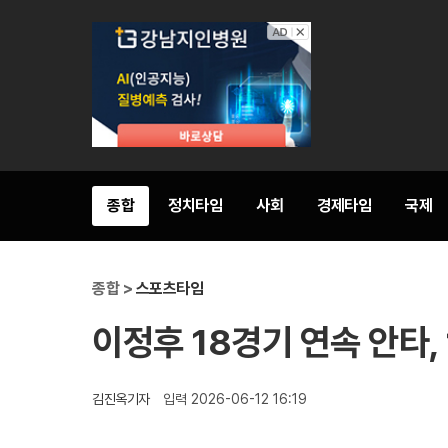
종합
정치타임
사회
경제타임
국제
종합 >
스포츠타임
이정후 18경기 연속 안타,
김진옥기자
입력 2026-06-12 16:19