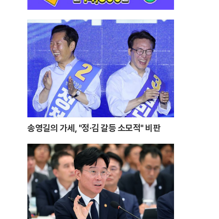
송영길의 가세, "정·김 갈등 소모적" 비판