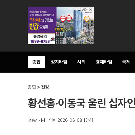
종합
정치타임
사회
경제타임
국제
종합 >
건강
황선홍·이동국 울린 십자인
정승연기자
입력 2026-06-08 13:41