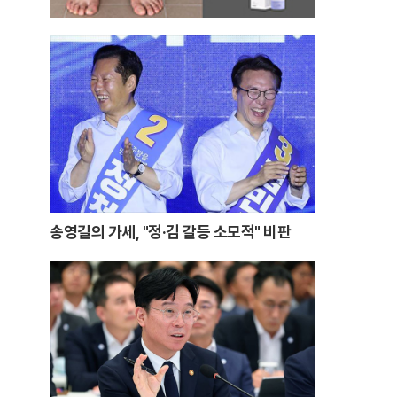
송영길의 가세, "정·김 갈등 소모적" 비판