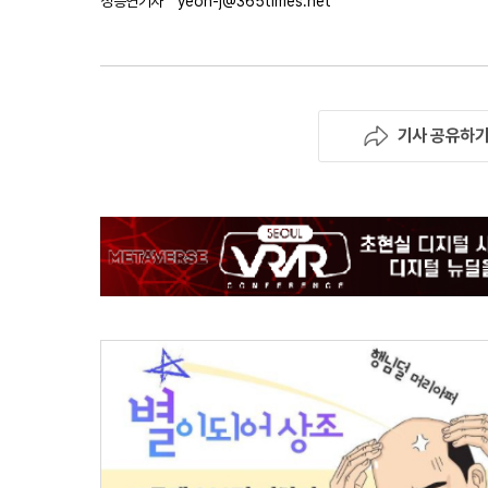
정승연기자
yeon-j@365times.net
기사 공유하