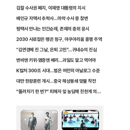
검찰 수사권 폐지, 이재명 대통령의 지시
배인규 자택서 추락사…마약 수사 중 참변
평택서 만나는 인간순례, 존재의 층위 응시
2030 사로잡은 펭귄 핑구, 아쿠아리움 흥행 주역
"김연경에 진 그날, 은퇴 고민"…귀네슈의 진심
변비엔 키위·염증엔 베리…과일도 알고 먹어야
K컬처 300조 시대…법은 여전히 아날로그 수준
대만 한광훈련 개시…중국 해상봉쇄 맞불 작전
“돌려차기 한 번?” 피해자 앞 농담에 친한계 의원
들 결국 사과