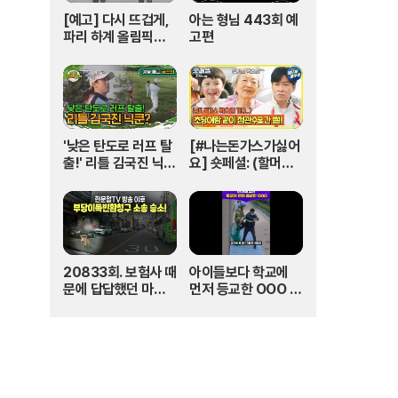
[예고] 다시 뜨겁게,
아는 형님 443회 예
파리 하계 올림픽은
고편
SBS🔥 | 파리 202
4 | SBS
'낮은 탄도로 러프 탈
[#나는돈가스가싫어
출!' 리틀 김국진 닉
요] 숏페셜: (할머니)
쿤? I #나오늘라베했
돈가스 먹으러 가자
어 EP.9-2
~!! 눈빛만 봐도 알 수
있자나 너 내 도도동
지가 돼랏!🌶️😭 #Th
ePorkCutlet MB
C240706방송
20833회. 보험사 때
아이들보다 학교에
문에 답답했던 마음,
먼저 등교한 OOO #
한문철TV 덕분에 다
김다영의스플래시 #
해결됐습니다!
스브스프리미엄 #sh
orts